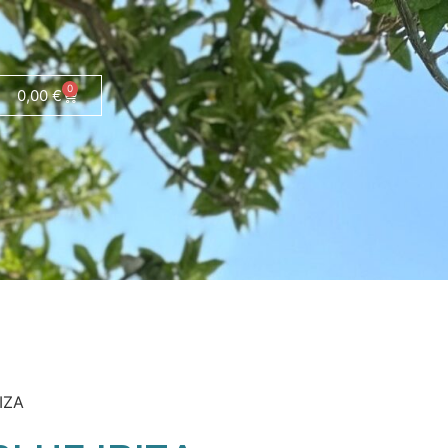
0
0,00
€
IZA