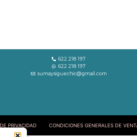
622 218 197
622 218 197
sumaysiguechic@gmail.com
 DE PRIVACIDAD
CONDICIONES GENERALES DE VENT