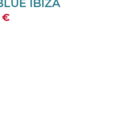
BLUE IBIZA
3
€