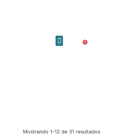
0,00
€
0
Quiénes somos
Pulseras y
tobilleras
Mostrando 1–12 de 31 resultados