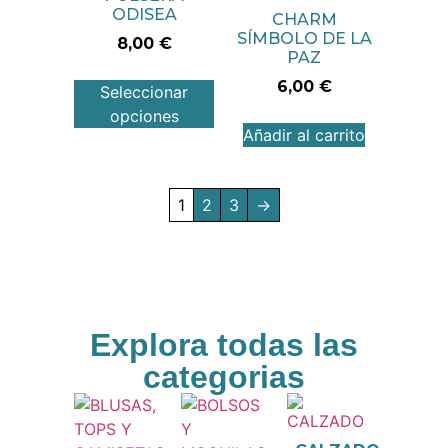
ODISEA
CHARM
SÍMBOLO DE LA
8,00
€
PAZ
6,00
€
Seleccionar
opciones
Añadir al carrito
1
2
3
→
Explora todas las
categorias