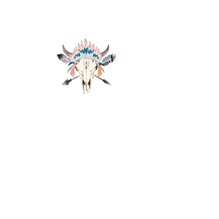
Ropa de mujer
Prendas actuales con estilo rom