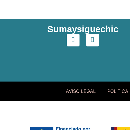
Sumaysiguechic
AVISO LEGAL
POLITICA