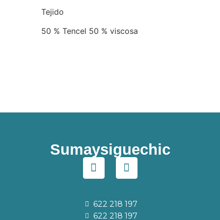
Tejido
50 % Tencel 50 % viscosa
Sumaysiguechic
622 218 197
622 218 197