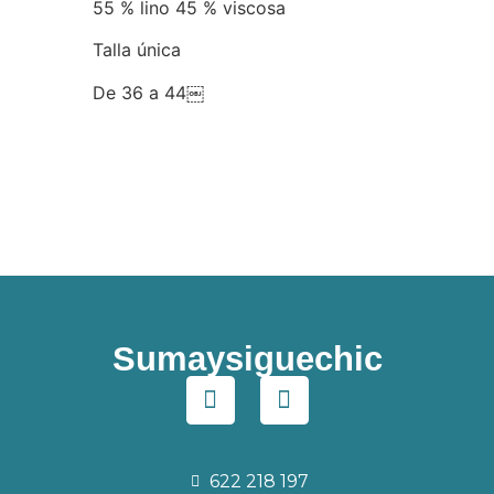
55 % lino 45 % viscosa
Talla única
De 36 a 44￼
Sumaysiguechic
622 218 197