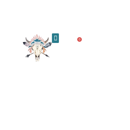
0,00
€
0
Quiénes somos
BLUSAS, TOPS Y
CAMISETAS
,
NOVEDADES
,
ROPA