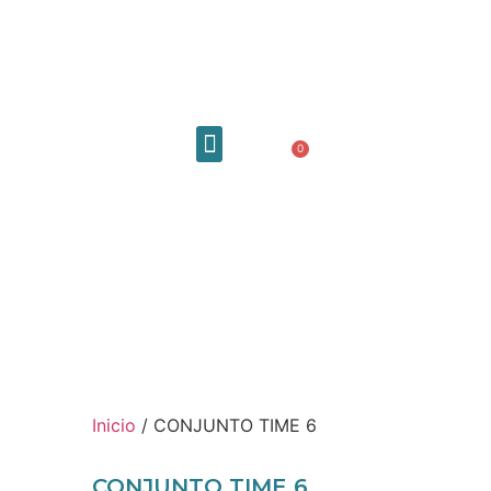
0,00
€
0
Quiénes somos
Inicio
/ CONJUNTO TIME 6
CONJUNTO TIME 6