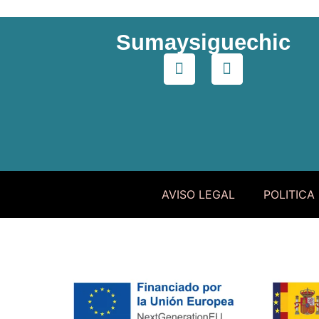
Sumaysiguechic
AVISO LEGAL
POLITICA