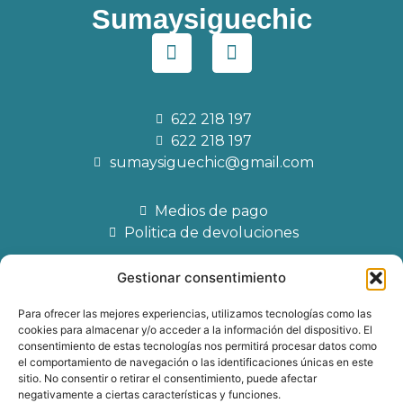
Sumaysiguechic
622 218 197
622 218 197
sumaysiguechic@gmail.com
Medios de pago
Politica de devoluciones
Gestionar consentimiento
Para ofrecer las mejores experiencias, utilizamos tecnologías como las
AVISO LEGAL
cookies para almacenar y/o acceder a la información del dispositivo. El
consentimiento de estas tecnologías nos permitirá procesar datos como
POLITICA DE PRIVACIDAD
el comportamiento de navegación o las identificaciones únicas en este
sitio. No consentir o retirar el consentimiento, puede afectar
negativamente a ciertas características y funciones.
CONDICIONES GENERALES DE VENTA