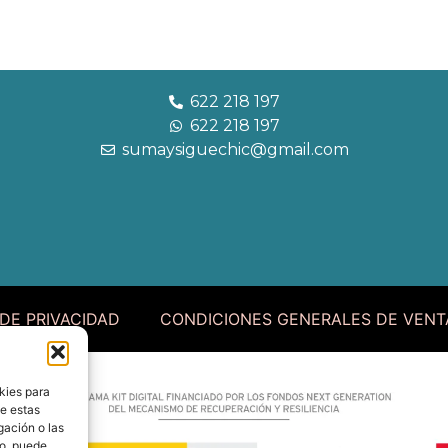
622 218 197
622 218 197
sumaysiguechic@gmail.com
 DE PRIVACIDAD
CONDICIONES GENERALES DE VENT
kies para
de estas
gación o las
to, puede