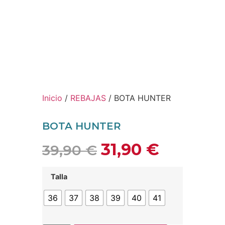
Inicio
/
REBAJAS
/ BOTA HUNTER
BOTA HUNTER
31,90
€
39,90
€
Talla
36
37
38
39
40
41