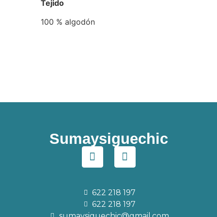
Tejido
100 % algodón
Sumaysiguechic
622 218 197
622 218 197
sumaysiguechic@gmail.com