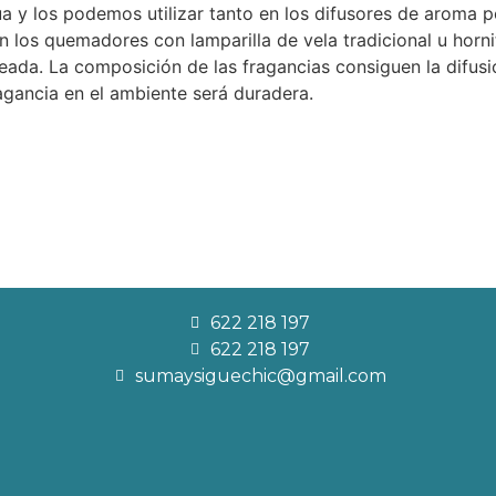
ua y los podemos utilizar tanto en los difusores de aroma
n los quemadores con lamparilla de vela tradicional u hor
eada. La composición de las fragancias consiguen la difusi
agancia en el ambiente será duradera.
622 218 197
622 218 197
sumaysiguechic@gmail.com